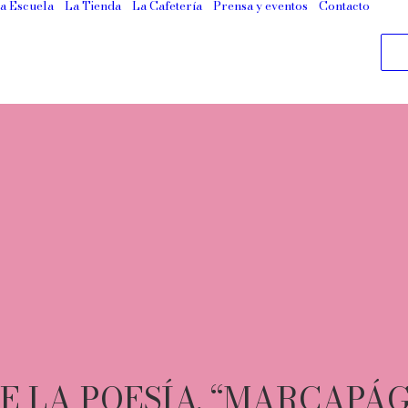
a Escuela
La Tienda
La Cafetería
Prensa y eventos
Contacto
E LA POESÍA. “MARCAPÁG