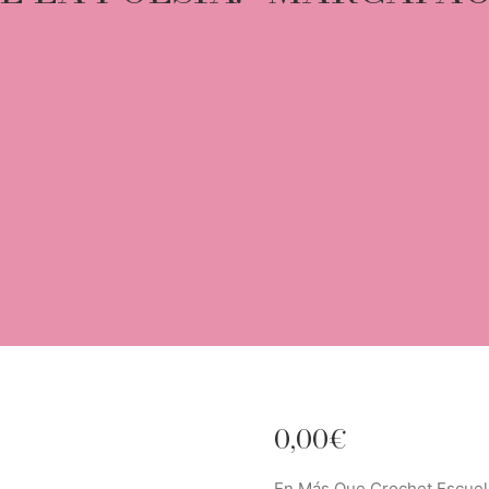
0,00
€
En Más Que Crochet Escuela,