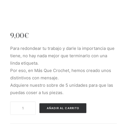
9,00
€
Para redondear tu trabajo y darle la importancia que
tiene, no hay nada mejor que terminarlo con una
linda etiqueta.
Por eso, en Más Que Crochet, hemos creado unos
distintivos con mensaje.
Adquiere nuestro sobre de 5 unidades para que las
puedas coser a tus piezas.
Etiquetas
AÑADIR AL CARRITO
MQC
"Es
de