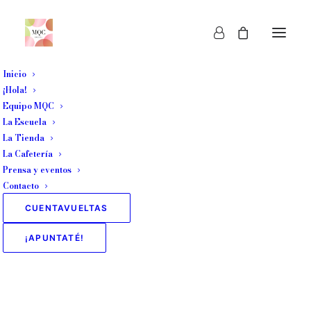
Inicio
¡Hola!
Equipo MQC
La Escuela
La Tienda
ETIQUETAS MQC "ES
La Cafetería
Prensa y eventos
DE GANCHILLO"
Contacto
CUENTAVUELTAS
¡APUNTATÉ!