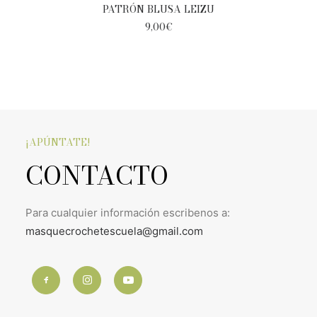
AÑADIR AL CARRITO
PATRÓN BLUSA LEIZU
9,00
€
¡APÚNTATE!
CONTACTO
Para cualquier información escribenos a:
masquecrochetescuela@gmail.com